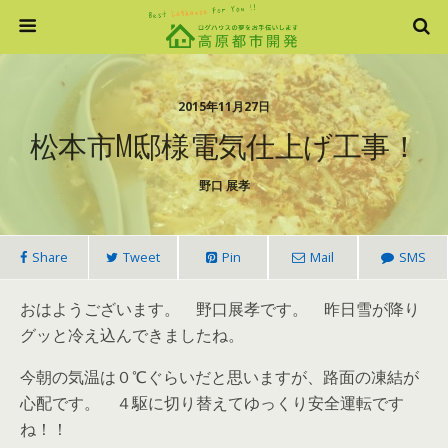
2015年11月27日
松本市M邸様電気仕上げ工事！
野口 展孝
Share
Tweet
Pin
Mail
SMS
おはようございます。 野口展孝です。 昨日雪が降り
グッと冷え込んできましたね。
今朝の気温は０℃ぐらいだと思いますが、路面の凍結が
心配です。 ４駆に切り替えてゆっくり安全運転です
ね！！