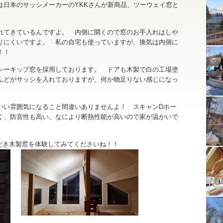
は日本のサッシメーカーのYKKさんが新商品、ツーウェイ窓と
れてきているんですよ。 内側に開くので窓のお手入れはしや
りにくいですよ。 私の自宅も使っていますが、換気は内側に
ね！！
レーキップ窓を採用しております。 ドアも木製で白の工場塗
んどがサッシを入れておりますが、何か物足りない感じになっ
。
いい雰囲気になること間違いありませんよ！ スキャンDホー
く、防音性も高い。なにより断熱性能が高いので家が温かいで
だき木製窓を体験してみてくださいね！！