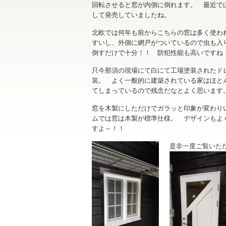
回転させると窓が内側に倒れます。 最近で
して発売していましたね。
北欧では何年も前からこちらの窓は多く使わ
すいし、外側に網戸がついているので虫も入
倒すだけで十分！！ 防犯性能も高いです
只今那須の現場にて白にて工場塗装されたド
装。 よく一般的に建築されている家はほと
てしまっているので残念だなとよく思います
窓を木製にしただけでガラッと印象が変わり
ムでは窓は木製が標準仕様。 デザインもよ
すよ～！！
是非一度ご覧いた