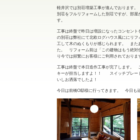
軽井沢では別荘増築工事が進んでおります。
別荘をフルリフォームした別荘ですが、部屋
す。
工事は終盤で昨日は増設になったコンセント
の別荘は弊社にて北欧ログハウス風ににリフ
工して木のぬくもりが感じられます。 またお
た。 リフォーム前は「この建物はもう絶対
り今では頻繁にお客様にご利用されておりま
工事は終盤で本日造作工事が完了します。 
キーが担当しますよ！！ スイッチプレート
いしお洒落でしたよ！
今日は前橋O邸様に行ってきます。 今日も