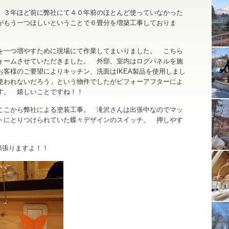
 ３年ほど前に弊社にて４０年前のほとんど使っていなかった
がもう一つほしいということで６畳分を増築工事しておりま
を一つ増やすために現場にて作業してまいりました。 こちら
ォームさせていただきました。 外部、室内はログパネルを施
客様のご要望によりキッチン、洗面はIKEA製品を使用しまし
使われないだろう」という物件でしたがビフォーアフターによ
す。 嬉しいことですね！！
ここから弊社による塗装工事。 滝沢さんは出張中なのでマッ
にとりつけられていた蝶々デザインのスイッチ。 押しやす
頑張りますよ！！