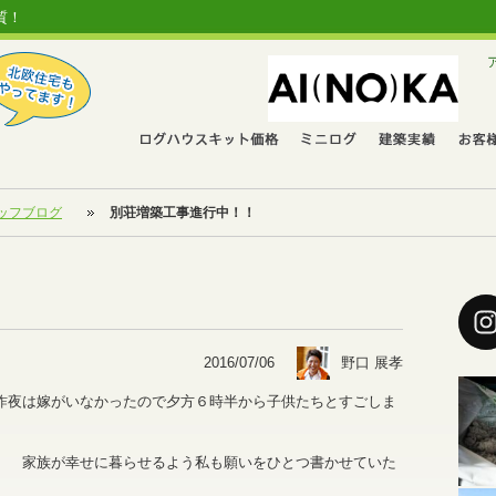
質！
ッフブログ
別荘増築工事進行中！！
2016/07/06
野口 展孝
昨夜は嫁がいなかったので夕方６時半から子供たちとすごしま
。 家族が幸せに暮らせるよう私も願いをひとつ書かせていた