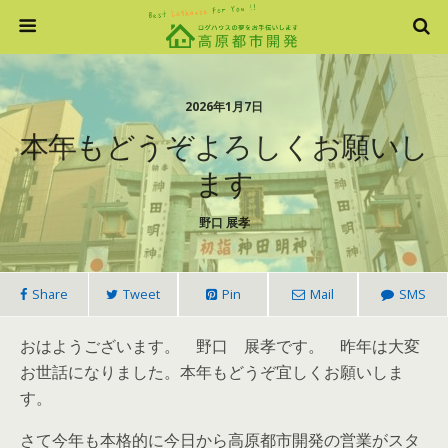
2026年1月7日
本年もどうぞよろしくお願いし
ます
野口 展孝
Share
Tweet
Pin
Mail
SMS
おはようございます。 野口 展孝です。 昨年は大変
お世話になりました。本年もどうぞ宜しくお願いしま
す。
さて今年も本格的に今日から高原都市開発の営業がスタ