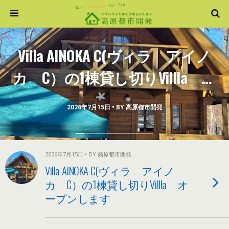
Villa AINOKA C(ヴィラ アイノ
カ C）の1棟貸し切りVillla オ
ープンします
2026年7月15日 • BY 高原都市開発
2026年7月15日 • BY 高原都市開発
Villa AINOKA C(ヴィラ アイノ
カ C）の1棟貸し切りVillla オ
ープンします