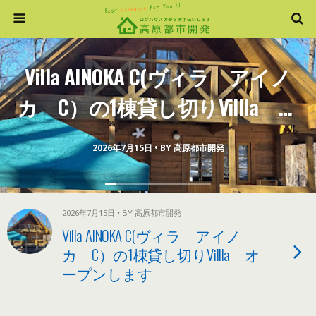
Villa AINOKA C(ヴィラ アイノ
カ C）の1棟貸し切りVillla オ
ープンします
2026年7月15日 • BY 高原都市開発
2026年7月15日 • BY 高原都市開発
Villa AINOKA C(ヴィラ アイノ
カ C）の1棟貸し切りVillla オ
ープンします