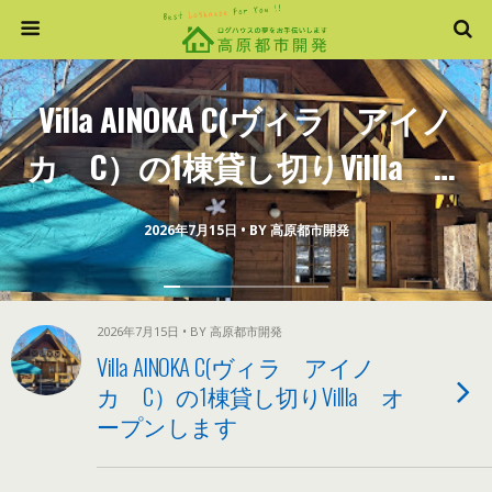
Villa AINOKA C(ヴィラ アイノ
カ C）の1棟貸し切りVillla オ
ープンします
2026年7月15日 • BY 高原都市開発
2026年7月15日 • BY 高原都市開発
Villa AINOKA C(ヴィラ アイノ
カ C）の1棟貸し切りVillla オ
ープンします