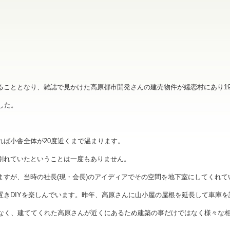
こととなり、雑誌で見かけた高原都市開発さんの建売物件が嬬恋村にあり19
した。
れば小舎全体が20度近くまで温まります。
割れていたということは一度もありません。
ますが、当時の社長(現・会長)のアイディアでその空間を地下室にしてくれて
置きDIYを楽しんでいます。昨年、高原さんに山小屋の屋根を延長して車庫を
もなく、建ててくれた高原さんが近くにあるため建築の事だけではなく様々な