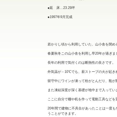
●延 床…23.29坪
●1997年9月完成
若かりし頃から利用していた、山小舎を閉める
春夏秋冬この山小舎を利用し早20年が過ぎま
長年の利用で気付くのは断熱性の良さです。
外気温が－10℃でも、薪ストーブの火が起き
留守中にワインが凍って栓がとんだり、瓶が
また凍結深度が深く基礎が地中まで入ってい
ここに自分で棚や机を作って電動工具などを
20年間で建物に不具合があったことは一度
うことができます。