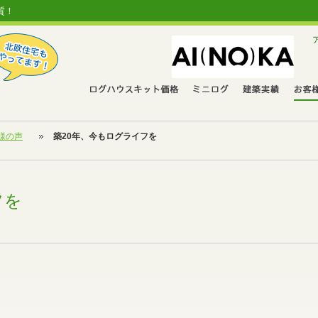
質！
様の声
築20年、今もログライフを
フを