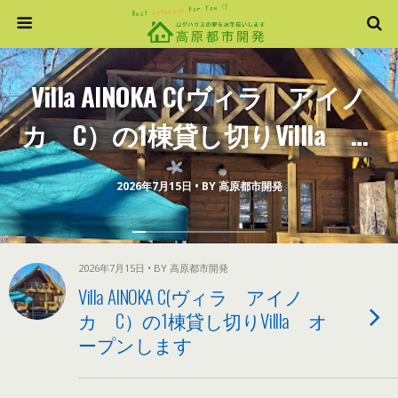
Villa AINOKA C(ヴィラ アイノ
カ C）の1棟貸し切りVillla オ
ープンします
2026年7月15日 • BY 高原都市開発
2026年7月15日 • BY 高原都市開発
Villa AINOKA C(ヴィラ アイノ
カ C）の1棟貸し切りVillla オ
ープンします