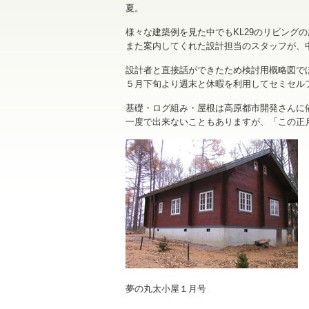
夏。
様々な建築例を見た中でもKL29のリビング
また案内してくれた設計担当のスタッフが、
設計者と直接話ができたため検討用概略図で
５月下旬より週末と休暇を利用してセミセル
基礎・ログ組み・屋根は高原都市開発さんに
一度で出来ないこともありますが、「この正
夢の丸太小屋１月号