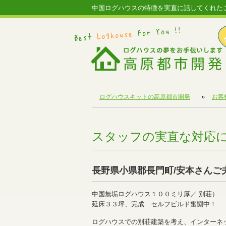
中国ログハウスの特徴を実直に話してくれた
ログハウスキットの高原都市開発
お客
スタッフの実直な対応
長野県小県郡長門町/安本さんご
中国無垢ログハウス１００ミリ厚／ 別荘）
延床３３坪、完成 セルフビルド奮闘中！
ログハウスでの別荘建築を考え、インターネ