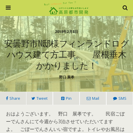
2018年2月8日
安曇野市N邸様フィンランドログ
ハウス建て方工事。 屋根垂木
かかりました！
野口 展孝
Share
Tweet
Pin
Mail
SMS
おはようございます。 野口 展孝です。 民宿ごぼ
ーでんさんにて今週から3泊させていただいてます
よ。 ごぼーでんさんいい宿ですよ。トイレやお風呂は