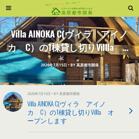
Villa AINOKA C(ヴィラ アイノ
カ C）の1棟貸し切りVillla オ
ープンします
2026年7月15日 • BY 高原都市開発
2026年7月15日 • BY 高原都市開発
Villa AINOKA C(ヴィラ アイノ
カ C）の1棟貸し切りVillla オ
ープンします