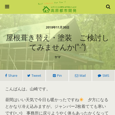
2018年11月30日
屋根葺き替え・塗装 ご検討し
てみませんか(^-^)
ヤマ
Share
Tweet
Pin
Mail
SMS
こんばんは。山崎です。
昼間はいい天気で今日も暖かったですね
夕方になる
とかなり冷え込みますが。ジャンバー2枚着てても寒い
です(>_<) 事務所に戻りようやく体もあったかくなって