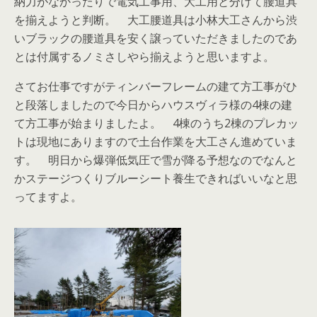
納力がなかったりで電気工事用、大工用と分けて腰道具
を揃えようと判断。 大工腰道具は小林大工さんから渋
いブラックの腰道具を安く譲っていただきましたのであ
とは付属するノミさしやら揃えようと思いますよ。
さてお仕事ですがティンバーフレームの建て方工事がひ
と段落しましたので今日からハウスヴィラ様の4棟の建
て方工事が始まりましたよ。 4棟のうち2棟のプレカッ
トは現地にありますので土台作業を大工さん進めていま
す。 明日から爆弾低気圧で雪が降る予想なのでなんと
かステージつくりブルーシート養生できればいいなと思
ってますよ。