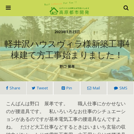
2023年1月23日
軽井沢ハウスヴィラ様新築工事4
棟建て方工事始まりました！
野口 展孝
Share
Tweet
Pin
Mail
SMS
こんばんは野口 展孝です。 職人仕事にかかせない
のが腰道具です。 私いろいろなお仕事のシチュエーシ
ョンがあるのですが基本電気工事の腰道具なんですよ
ね。 だけど大工仕事などするときはいまいち玄翁の収