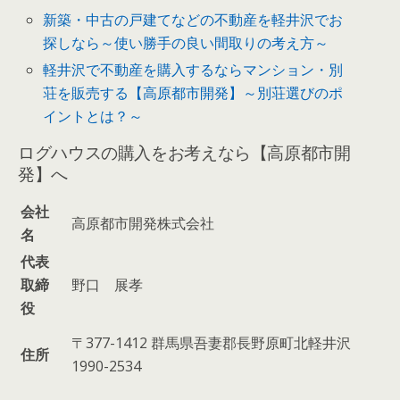
新築・中古の戸建てなどの不動産を軽井沢でお
探しなら～使い勝手の良い間取りの考え方～
軽井沢で不動産を購入するならマンション・別
荘を販売する【高原都市開発】～別荘選びのポ
イントとは？～
ログハウスの購入をお考えなら【高原都市開
発】へ
会社
高原都市開発株式会社
名
代表
取締
野口 展孝
役
〒377-1412 群馬県吾妻郡長野原町北軽井沢
住所
1990-2534