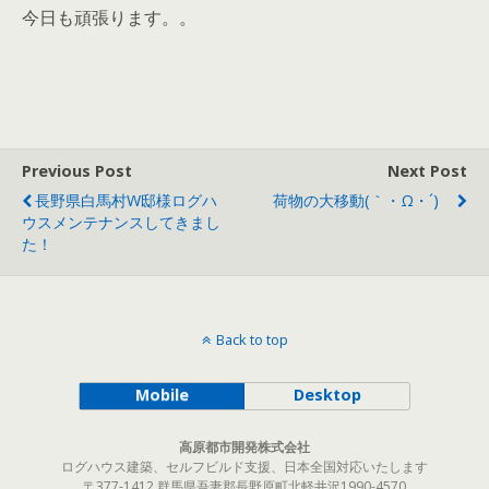
今日も頑張ります。。
Previous Post
Next Post
長野県白馬村W邸様ログハ
荷物の大移動(｀・ω・´)ゞ
ウスメンテナンスしてきまし
た！
Back to top
Mobile
Desktop
高原都市開発株式会社
ログハウス建築、セルフビルド支援、日本全国対応いたします
〒377-1412 群馬県吾妻郡長野原町北軽井沢1990-4570