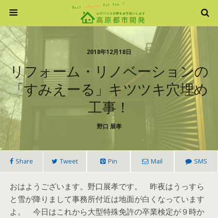
2018年12月18日
リフォーム・リノベーションの
「すみえーる」キツツキ穴埋め
工事！
野口 展孝
Share
Tweet
Pin
Mail
SMS
おはようございます。野口展孝です。 昨夜はうっすら
と雪が降りまして事務所付近は地面が白くなっています
よ。 今日はこれから大型特殊免許の卒業検定が９時か